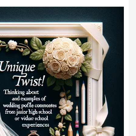
風プロフィールムービーテンプレ
グラム風オープニングムービーテ
い上がるランタンの光エンドロー
甘酸っぱい青春の思い出プロフィ
開宴前のお願いオープニングムー
インスタグラム風エンドロールム
ddingram
– weddingram
テンプレート – lantern
ビーテンプレート – wisper
プレート – request
ンプレート – weddingram
ロフィールムービーの著作権完全
ープニングムービー テンプレート
ンドロールのおすすめ嵐人気曲｜
プロフィールムービーで感謝を伝
結婚式オープニングムービーの面
結婚式エンドロールの感謝メッセ
BGM市販CDとISUMルール
ガイド｜OP専用5タイプ・無料/有
選曲ガイド
おすすめ25選｜両親・ゲストへ
ント文例集｜クスッと笑える文例
100選｜ゲスト・両親・上司別の
カスタマイズ術【2026】
ないコツ