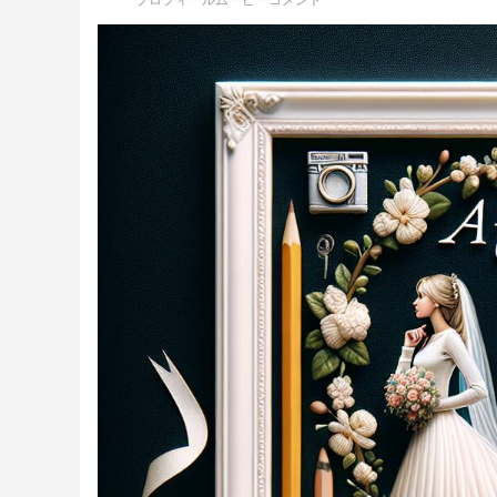
プロフィールムービーコメント
Youtube風プロフィールムービーテンプレ
エヴァ風オープニングムービーテンプレー
手描きイラストがかわいいエンドロールム
インスタ
インスタ
夜空に舞
ート – lovetube
ト – weddingerion
ービーテンプレート – illust
ート – we
ンプレート 
ルムービー
結婚式プロフィールムービーの写真枚数｜
家族婚・少人数挙式向けオープニングムー
結婚式エンドロールにおすすめの
結婚式プ
結婚式オ
結婚式エ
3分5分7分別の最適枚数・1枚あたり秒数・
ビー完全ガイド｜アットホームな感動演出
RADWIMPS人気曲｜選曲とISUM著作権ガ
ガイド｜
選び完全
著作権と
各パート配分・写真不足対策の早見表
イド
料比較・
【2026】