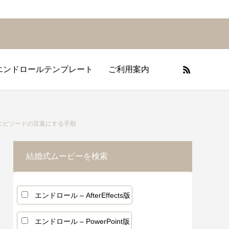
エンドロールテンプレート
ご利用案内
フィールムービーの基礎知識
プニングムービーの基礎知識
エンドロールの基礎知識
エピソードの言葉にする手順
結婚式ムービーを検索
エンドロール – AfterEffects版
エンドロール – PowerPoint版