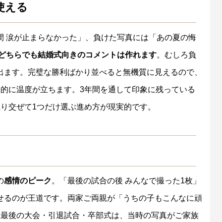
使える
間 涙が止まらなかった」、負けた写真には「あの夏の悔
どちらでも結婚式向きのコメントは作れます
。むしろ負
出ます。完璧な勝利ばかり並べると無機質に見えるので、
果的に温度が立ちます。3年間を通して印象に残っている
織り交ぜて1つだけ選ぶ進め方が現実的です。
の
感情のピーク
。「最後の試合の後 みんなで撮った1枚」
せるのが王道です。両家ご両親が「うちの子もこんなに頑
生最後の大会・引退試合・卒部式は、当時の写真がご家族