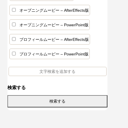
ールムー
ビーテン
ービーテ
モザイクアートプロフィールムービーテン
ヴィンテージフィルムオープニングムービ
カクカクした動きがかわいいエンドロール
オープニングムービー – AfterEffects版
プレート – 3dmosaic
ーテンプレート – oldfilm
ムービーテンプレート – komadori
オープニングムービー – PowerPoint版
プロフィールムービー – AfterEffects版
プロフィールムービー – PowerPoint版
検索する
えるBGM
白いコメ
ージ文例
プロフィールムービー人気曲ガイド｜選び
結婚式オープニングムービーの挨拶コメン
結婚式でエンドロールはいらない？なしに
響く選曲
と失敗し
書き方
方・著作権・構成まで
ト集｜エピソードの盛り込み方と構成のコ
するメリットと代わりの演出案
ツ