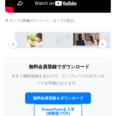
Youtube風プロフィールムービーテンプレ
エヴァ風オープニングムービーテンプレー
手描きイラストがかわいいエンドロールム
インスタ風プロフィ
インスタグラム風オ
夜空に舞い上がるラ
ート – lovetube
ト – weddingerion
ービーテンプレート – illust
ート – weddingram
ンプレート – weddin
ルムービーテンプレート 
▼ サンプル映像のワンシーン（タップで拡大）
‹
›
無料会員登録でダウンロード
今すぐ無料登録するだけで、テンプレートのダウンロ
ードが可能になります。
結婚式プロフィールムービーの写真枚数｜
家族婚・少人数挙式向けオープニングムー
結婚式エンドロールにおすすめの
結婚式プロフィール
結婚式オープニング
結婚式エンドロール
3分5分7分別の最適枚数・1枚あたり秒数・
ビー完全ガイド｜アットホームな感動演出
RADWIMPS人気曲｜選曲とISUM著作権ガ
ガイド｜BGM市販C
選び完全ガイド｜OP
著作権と選曲ガイド
無料会員登録＆ダウンロード
各パート配分・写真不足対策の早見表
イド
料比較・カスタマイズ
【2026】
PowerPointを入手
(体験版でOK)