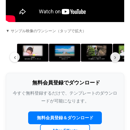
Youtube風プロフィールムービーテンプレ
エヴァ風オープニングムービーテンプレー
手描きイラストがかわいいエンドロールム
インスタ風プロフィ
インスタグラム風オ
夜空に舞い上がるラ
ート – lovetube
ト – weddingerion
ービーテンプレート – illust
ート – weddingram
ンプレート – weddin
ルムービーテンプレート 
▼ サンプル映像のワンシーン（タップで拡大）
‹
›
無料会員登録でダウンロード
今すぐ無料登録するだけで、テンプレートのダウンロ
結婚式プロフィールムービーの写真枚数｜
家族婚・少人数挙式向けオープニングムー
結婚式エンドロールにおすすめの
結婚式プロフィール
結婚式オープニング
結婚式エンドロール
ードが可能になります。
3分5分7分別の最適枚数・1枚あたり秒数・
ビー完全ガイド｜アットホームな感動演出
RADWIMPS人気曲｜選曲とISUM著作権ガ
ガイド｜BGM市販C
選び完全ガイド｜OP
著作権と選曲ガイド
各パート配分・写真不足対策の早見表
イド
料比較・カスタマイズ
無料会員登録＆ダウンロード
【2026】