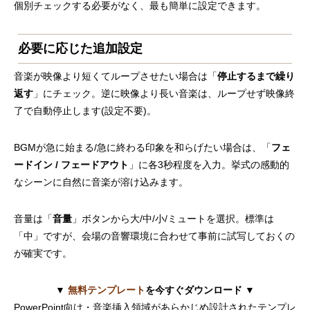
個別チェックする必要がなく、最も簡単に設定できます。
必要に応じた追加設定
音楽が映像より短くてループさせたい場合は「
停止するまで繰り
返す
」にチェック。逆に映像より長い音楽は、ループせず映像終
了で自動停止します(設定不要)。
BGMが急に始まる/急に終わる印象を和らげたい場合は、「
フェ
ードイン / フェードアウト
」に各3秒程度を入力。挙式の感動的
なシーンに自然に音楽が溶け込みます。
音量は「
音量
」ボタンから大/中/小/ミュートを選択。標準は
「中」ですが、会場の音響環境に合わせて事前に試写しておくの
が確実です。
▼
無料テンプレート
を今すぐダウンロード ▼
PowerPoint向け・音楽挿入領域があらかじめ設計されたテンプレ