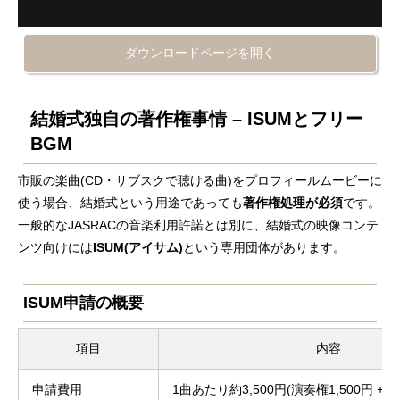
ダウンロードページを開く
結婚式独自の著作権事情 – ISUMとフリー
BGM
市販の楽曲(CD・サブスクで聴ける曲)をプロフィールムービーに
使う場合、結婚式という用途であっても
著作権処理が必須
です。
一般的なJASRACの音楽利用許諾とは別に、結婚式の映像コンテ
ンツ向けには
ISUM(アイサム)
という専用団体があります。
ISUM申請の概要
項目
内容
申請費用
1曲あたり約3,500円(演奏権1,500円 + 複