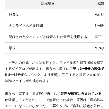
設定項目
結婚式
解像度
Full HD(
各スライドの所要時間
5〜8秒
記録されたタイミングと録音された音声を使用する
OFF
形式
MP4(MP
「ビデオの作成」ボタンを押すと、ファイル名と保存場所を指定
するダイアログが出ます。書き出し時間の目安は
3〜5分の映像で
約8〜15分
(PCスペックにより変動)。完了すると指定フォルダに
MP4ファイルが生成されます。
書き出し完了後、必ずPCで再生して
音声が確実に含まれている
か
確認してください。ここで無音だった場合、原因は「埋め込み
モードになっていなかった」「再生タブの『自動』設定が外れて