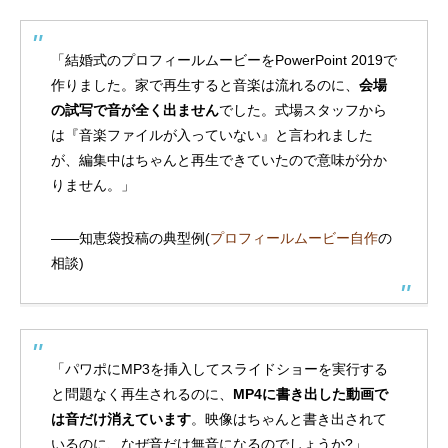
「結婚式のプロフィールムービーをPowerPoint 2019で
作りました。家で再生すると音楽は流れるのに、
会場
の試写で音が全く出ません
でした。式場スタッフから
は『音楽ファイルが入っていない』と言われました
が、編集中はちゃんと再生できていたので意味が分か
りません。」
——知恵袋投稿の典型例(
プロフィールムービー自作
の
相談)
「パワポにMP3を挿入してスライドショーを実行する
と問題なく再生されるのに、
MP4に書き出した動画で
は音だけ消えています
。映像はちゃんと書き出されて
いるのに、なぜ音だけ無音になるのでしょうか?」