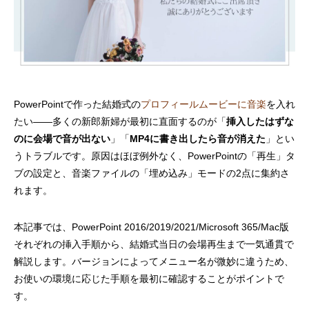
Youtube風プロフィールムービーテンプレ
エヴァ風オープニングムービーテンプレー
手描きイラストがかわいいエンドロールム
インスタ風プロフィ
インスタグラム風オ
夜空に舞い上がるラ
ート – lovetube
ト – weddingerion
ービーテンプレート – illust
ート – weddingram
ンプレート – weddin
ルムービーテンプレート 
PowerPointで作った結婚式の
プロフィールムービーに音楽
を入れ
たい——多くの新郎新婦が最初に直面するのが「
挿入したはずな
のに会場で音が出ない
」「
MP4に書き出したら音が消えた
」とい
うトラブルです。原因はほぼ例外なく、PowerPointの「再生」タ
ブの設定と、音楽ファイルの「埋め込み」モードの2点に集約さ
れます。
本記事では、PowerPoint 2016/2019/2021/Microsoft 365/Mac版
結婚式プロフィールムービーの写真枚数｜
家族婚・少人数挙式向けオープニングムー
結婚式エンドロールにおすすめの
結婚式プロフィール
結婚式オープニング
結婚式エンドロール
それぞれの挿入手順から、結婚式当日の会場再生まで一気通貫で
3分5分7分別の最適枚数・1枚あたり秒数・
ビー完全ガイド｜アットホームな感動演出
RADWIMPS人気曲｜選曲とISUM著作権ガ
ガイド｜BGM市販C
選び完全ガイド｜OP
著作権と選曲ガイド
解説します。バージョンによってメニュー名が微妙に違うため、
各パート配分・写真不足対策の早見表
イド
料比較・カスタマイズ
お使いの環境に応じた手順を最初に確認することがポイントで
【2026】
す。