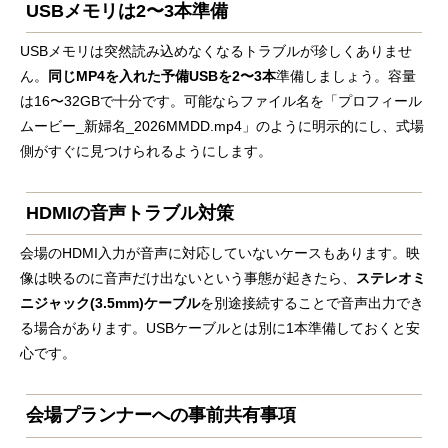
USBメモリは2〜3本準備
USBメモリは突然読み込めなくなるトラブルが珍しくありませ
ん。
同じMP4を入れた予備USBを2〜3本
準備しましょう。容量
は16〜32GBで十分です。可能ならファイル名を「プロフィール
ムービー_新婦名_2026MMDD.mp4」のように明示的にし、式場
側がすぐに見つけられるようにします。
HDMIの音声トラブル対策
会場のHDMI入力が音声に対応していないケースもあります。映
像は映るのに音声だけ出ないという事態が起きたら、
ステレオミ
ニジャック(3.5mm)ケーブル
を別途接続することで音声出力でき
る場合があります。USBケーブルとは別に1本準備しておくと安
心です。
会場プランナーへの事前共有事項