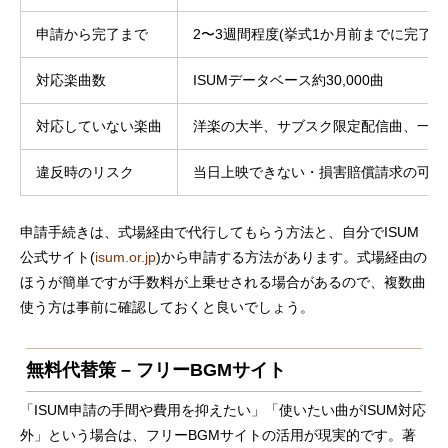
申請から完了まで
2〜3週間程度(挙式1か月前までに完了を
対応楽曲数
ISUMデータベース約30,000曲
対応していない楽曲
洋楽の大半、サブスク限定配信曲、一部
違反時のリスク
当日上映できない・損害賠償請求の可能
申請手続きは、式場経由で代行してもらう方法と、自分でISUM
公式サイト(
isum.or.jp
)から申請する方法があります。式場経由の
ほうが簡単ですが手数料が上乗せされる場合があるので、複数曲
使う方は事前に確認しておくと良いでしょう。
無料代替策 – フリーBGMサイト
「ISUM申請の手間や費用を抑えたい」「使いたい曲がISUM対応
外」という場合は、フリーBGMサイトの活用が現実的です。著