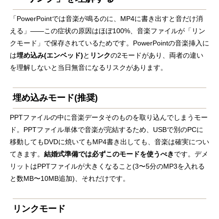
「PowerPointでは音楽が鳴るのに、MP4に書き出すと音だけ消
える」——この症状の原因はほぼ100%、音楽ファイルが「リン
クモード」で保存されているためです。PowerPointの音楽挿入に
は
埋め込み(エンベッド)
と
リンク
の2モードがあり、両者の違い
を理解しないと当日無音になるリスクがあります。
埋め込みモード(推奨)
PPTファイルの中に音楽データそのものを取り込んでしまうモー
ド。PPTファイル単体で音楽が完結するため、USBで別のPCに
移動してもDVDに焼いてもMP4書き出しても、音楽は確実につい
てきます。
結婚式準備では必ずこのモードを使うべき
です。デメ
リットはPPTファイルが大きくなること(3〜5分のMP3を入れる
と数MB〜10MB追加)、それだけです。
リンクモード