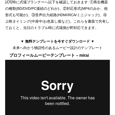
試写時に式場プランナーへ以下を確認しておきます: ①再生機器
の種類(BD/DVD/PC接続のどれか)、②対応形式(MP4のみか、他
形式も可能か)、③音声出力経路(HDMI/RCA/ミニジャック)、④
上映タイミング(中座中/お色直し後など)。これらを書面で共有し
ておくと、当日のトラブル時に式場側が即対応できます。
▼ 無料テンプレートを今すぐダウンロード ▼
未来へ向かう物語性のあるムービー設計のテンプレート
プロフィールムービーテンプレート – mirai