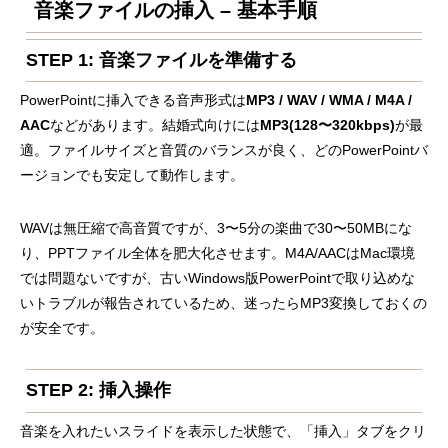
音楽ファイルの挿入 – 基本手順
STEP 1: 音楽ファイルを準備する
PowerPointに挿入できる音声形式は
MP3 / WAV / WMA / M4A /
AAC
などがあります。結婚式向けには
MP3(128〜320kbps)
が最
適。ファイルサイズと音質のバランスが良く、どのPowerPointバ
ージョンでも安定して動作します。
WAVは無圧縮で高音質ですが、3〜5分の楽曲で30〜50MBにな
り、PPTファイル全体を肥大化させます。M4A/AACはMac環境
では問題ないですが、古いWindows版PowerPointで取り込めな
いトラブルが報告されているため、迷ったらMP3変換しておくの
が安全です。
STEP 2: 挿入操作
音楽を入れたいスライドを表示した状態で、「挿入」タブをクリ