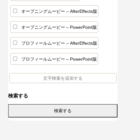
ールムー
ビーテン
ービーテ
モザイクアートプロフィールムービーテン
ヴィンテージフィルムオープニングムービ
カクカクした動きがかわいいエンドロール
オープニングムービー – AfterEffects版
プレート – 3dmosaic
ーテンプレート – oldfilm
ムービーテンプレート – komadori
オープニングムービー – PowerPoint版
プロフィールムービー – AfterEffects版
プロフィールムービー – PowerPoint版
検索する
えるBGM
白いコメ
ージ文例
プロフィールムービー人気曲ガイド｜選び
結婚式オープニングムービーの挨拶コメン
結婚式でエンドロールはいらない？なしに
響く選曲
と失敗し
書き方
方・著作権・構成まで
ト集｜エピソードの盛り込み方と構成のコ
するメリットと代わりの演出案
ツ