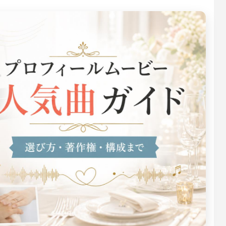
風プロフィールムービーテンプレ
グラム風オープニングムービーテ
い上がるランタンの光エンドロー
甘酸っぱい青春の思い出プロフィ
開宴前のお願いオープニングムー
インスタグラム風エンドロールム
ddingram
– weddingram
テンプレート – lantern
ビーテンプレート – wisper
プレート – request
ンプレート – weddingram
ロフィールムービーの著作権完全
ープニングムービー テンプレート
ンドロールのおすすめ嵐人気曲｜
プロフィールムービーで感謝を伝
結婚式オープニングムービーの面
結婚式エンドロールの感謝メッセ
BGM市販CDとISUMルール
ガイド｜OP専用5タイプ・無料/有
選曲ガイド
おすすめ25選｜両親・ゲストへ
ント文例集｜クスッと笑える文例
100選｜ゲスト・両親・上司別の
カスタマイズ術【2026】
ないコツ