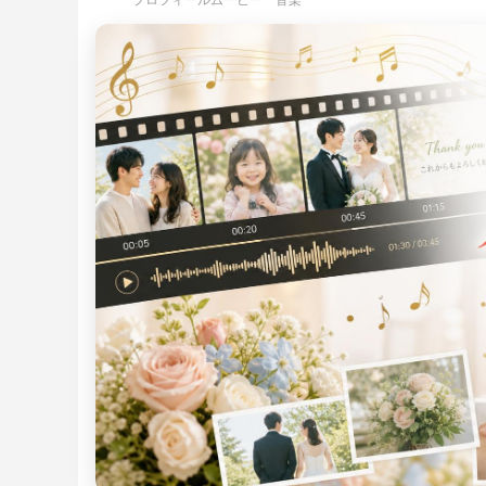
プロフィールムービー 音楽
Youtube風プロフィールムービーテンプレ
エヴァ風オープニングムービーテンプレー
手描きイラストがかわいいエンドロールム
インスタ
インスタ
夜空に舞
ート – lovetube
ト – weddingerion
ービーテンプレート – illust
ート – we
ンプレート 
ルムービー
結婚式プロフィールムービーの写真枚数｜
家族婚・少人数挙式向けオープニングムー
結婚式エンドロールにおすすめの
結婚式プ
結婚式オ
結婚式エ
3分5分7分別の最適枚数・1枚あたり秒数・
ビー完全ガイド｜アットホームな感動演出
RADWIMPS人気曲｜選曲とISUM著作権ガ
ガイド｜
選び完全
著作権と
各パート配分・写真不足対策の早見表
イド
料比較・
【2026】