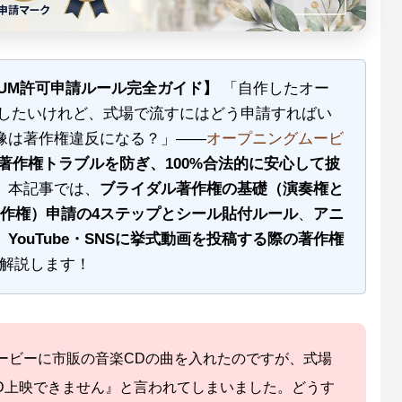
SUM許可申請ルール完全ガイド】
「自作したオー
にしたいけれど、式場で流すにはどう申請すればい
像は著作権違反になる？」——
オープニングムービ
著作権トラブルを防ぎ、100%合法的に安心して披
。本記事では、
ブライダル著作権の基礎（演奏権と
著作権）申請の4ステップとシール貼付ルール
、
アニ
、
YouTube・SNSに挙式動画を投稿する際の著作権
で解説します！
ービーに市販の音楽CDの曲を入れたのですが、式場
VD上映できません』と言われてしまいました。どうす