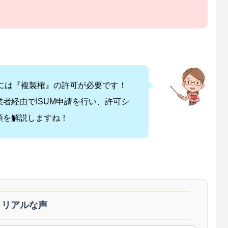
には『複製権』の許可が必要です！
者経由でISUM申請を行い、許可シ
順を解説しますね！
うリアルな声