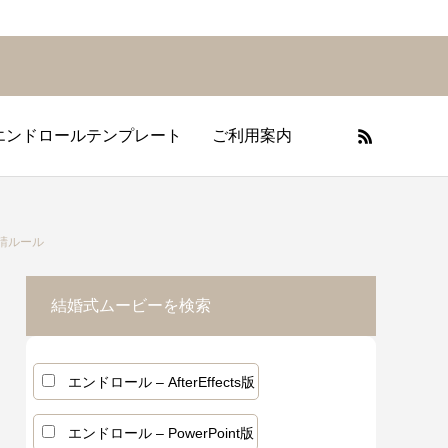
エンドロールテンプレート
ご利用案内
フィールムービーの基礎知識
プニングムービーの基礎知識
エンドロールの基礎知識
請ルール
結婚式ムービーを検索
エンドロール – AfterEffects版
エンドロール – PowerPoint版