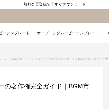
無料会員登録で今すぐダウンロード
ビーテンプレート
オープニングムービーテンプレート
レート
レート
ト
プロ
オー
方
結婚式オープニングムービーの著作権完全ガイド｜BGM市販CDとISUM申
ーの著作権完全ガイド｜BGM市