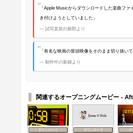
「Apple Musicからダウンロードした楽曲
き付けようとしていました」
— 試写直前の新郎より
「有名な映画の冒頭映像をそのまま切り抜いて
— 制作中の新婦より
関連するオープニングムービー - After
ダウンロード
ダウンロード
ダ