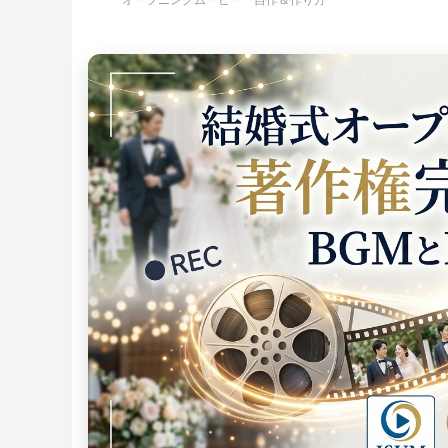
オープニングムービー 自作＆作り方
Youtube風プロフィールムービーテンプレ
エヴァ風オープニングムービーテンプレー
手描きイラストがかわいいエンドロールム
インスタ
インスタ
夜空に舞
ート – lovetube
ト – weddingerion
ービーテンプレート – illust
ート – we
ンプレート 
ルムービー
結婚式プロフィールムービーの写真枚数｜
家族婚・少人数挙式向けオープニングムー
結婚式エンドロールにおすすめの
結婚式プ
結婚式オ
結婚式エ
3分5分7分別の最適枚数・1枚あたり秒数・
ビー完全ガイド｜アットホームな感動演出
RADWIMPS人気曲｜選曲とISUM著作権ガ
ガイド｜
選び完全
著作権と
各パート配分・写真不足対策の早見表
イド
料比較・
【2026】