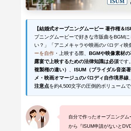
【結婚式オープニングムービー 著作権＆I
プニングムービーで好きな市販曲をBGM
い？」「アニメキャラや映画のパロディ映
ーを自作
・上映する際、
BGMや映像素材の
露宴で上映するための法律知識は必須
です
複製権の違い）
、
ISUM（ブライダル音楽
メ・映画オマージュのパロディ自作境界線
注意点
を約4,500文字の圧倒的ボリューム
自分で作ったオープニングム
から『ISUM申請がないとD