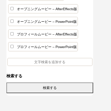
ールムー
ビーテン
ービーテ
モザイクアートプロフィールムービーテン
ヴィンテージフィルムオープニングムービ
カクカクした動きがかわいいエンドロール
オープニングムービー – AfterEffects版
プレート – 3dmosaic
ーテンプレート – oldfilm
ムービーテンプレート – komadori
オープニングムービー – PowerPoint版
プロフィールムービー – AfterEffects版
プロフィールムービー – PowerPoint版
検索する
えるBGM
白いコメ
ージ文例
プロフィールムービー人気曲ガイド｜選び
結婚式オープニングムービーの挨拶コメン
結婚式でエンドロールはいらない？なしに
響く選曲
と失敗し
書き方
方・著作権・構成まで
ト集｜エピソードの盛り込み方と構成のコ
するメリットと代わりの演出案
ツ