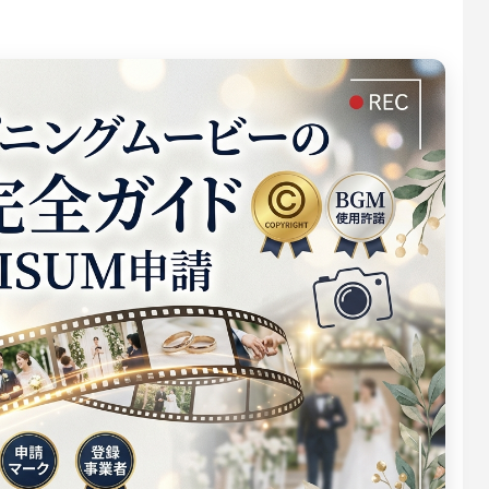
風プロフィールムービーテンプレ
グラム風オープニングムービーテ
い上がるランタンの光エンドロー
甘酸っぱい青春の思い出プロフィ
開宴前のお願いオープニングムー
インスタグラム風エンドロールム
ddingram
– weddingram
テンプレート – lantern
ビーテンプレート – wisper
プレート – request
ンプレート – weddingram
ロフィールムービーの著作権完全
ープニングムービー テンプレート
ンドロールのおすすめ嵐人気曲｜
プロフィールムービーで感謝を伝
結婚式オープニングムービーの面
結婚式エンドロールの感謝メッセ
BGM市販CDとISUMルール
ガイド｜OP専用5タイプ・無料/有
選曲ガイド
おすすめ25選｜両親・ゲストへ
ント文例集｜クスッと笑える文例
100選｜ゲスト・両親・上司別の
カスタマイズ術【2026】
ないコツ