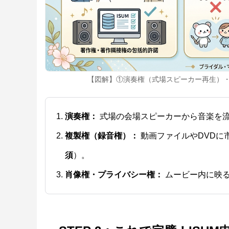
【図解】①演奏権（式場スピーカー再生）・
演奏権：
式場の会場スピーカーから音楽を流
複製権（録音権）：
動画ファイルやDVDに
須
）。
肖像権・プライバシー権：
ムービー内に映