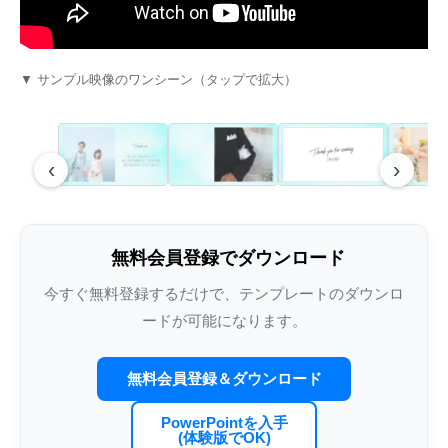
Youtube風プロフィールムービーテンプレ
エヴァ風オープニングムービーテンプレー
手描きイラストがかわいいエンドロールム
インスタ風プロフィ
インスタグラム風オ
夜空に舞い上がるラ
ート – lovetube
ト – weddingerion
ービーテンプレート – illust
ート – weddingram
ンプレート – weddin
ルムービーテンプレート 
▼ サンプル映像のワンシーン（タップで拡大）
‹
›
無料会員登録でダウンロード
今すぐ無料登録するだけで、テンプレートのダウンロ
ードが可能になります。
結婚式プロフィールムービーの写真枚数｜
家族婚・少人数挙式向けオープニングムー
結婚式エンドロールにおすすめの
結婚式プロフィール
結婚式オープニング
結婚式エンドロール
3分5分7分別の最適枚数・1枚あたり秒数・
ビー完全ガイド｜アットホームな感動演出
RADWIMPS人気曲｜選曲とISUM著作権ガ
ガイド｜BGM市販C
選び完全ガイド｜OP
著作権と選曲ガイド
無料会員登録＆ダウンロード
各パート配分・写真不足対策の早見表
イド
料比較・カスタマイズ
【2026】
PowerPointを入手
(体験版でOK)