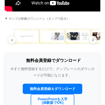
Youtube風プロフィールムービーテンプレ
エヴァ風オープニングムービーテンプレー
手描きイラストがかわいいエンドロールム
インスタ風プロフィ
インスタグラム風オ
夜空に舞い上がるラ
ート – lovetube
ト – weddingerion
ービーテンプレート – illust
ート – weddingram
ンプレート – weddin
ルムービーテンプレート 
▼ サンプル映像のワンシーン（タップで拡大）
‹
›
無料会員登録でダウンロード
今すぐ無料登録するだけで、テンプレートのダウンロ
ードが可能になります。
結婚式プロフィールムービーの写真枚数｜
家族婚・少人数挙式向けオープニングムー
結婚式エンドロールにおすすめの
結婚式プロフィール
結婚式オープニング
結婚式エンドロール
3分5分7分別の最適枚数・1枚あたり秒数・
ビー完全ガイド｜アットホームな感動演出
RADWIMPS人気曲｜選曲とISUM著作権ガ
ガイド｜BGM市販C
選び完全ガイド｜OP
著作権と選曲ガイド
無料会員登録＆ダウンロード
各パート配分・写真不足対策の早見表
イド
料比較・カスタマイズ
【2026】
PowerPointを入手
(体験版でOK)